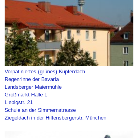
Vorpatiniertes (grünes) Kupferdach
Regenrinne der Bavaria
Landsberger Maiermühle
Großmarkt Halle 1
Liebigstr. 21
Schule an der Simmernstrasse
Ziegeldach in der Hiltensbergerstr. München